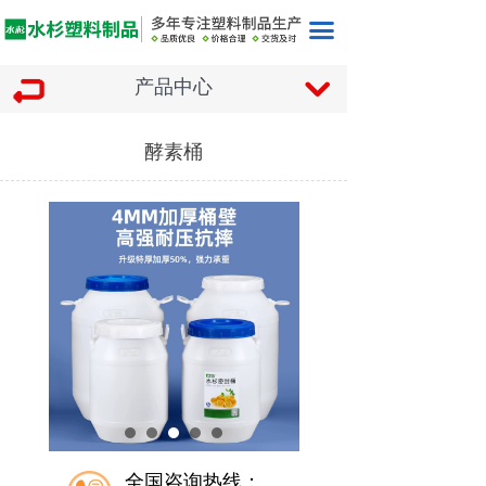
끀
产品中心
낔
酵素桶
全国咨询热线：