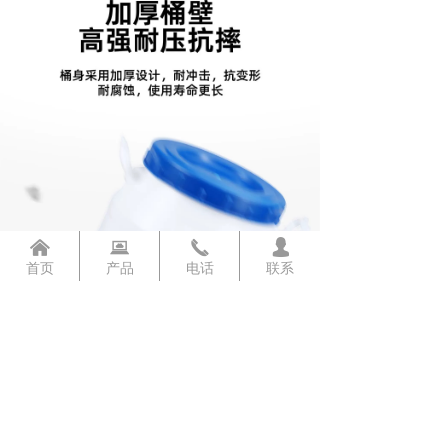
낀
뀵
끅
넙
首页
产品
电话
联系